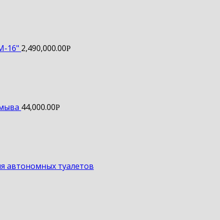
М-16"
2,490,000.00
Р
смыва
44,000.00
Р
ля автономных туалетов