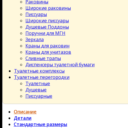
Раковины
Широкие раковины
Писсуары
Широкие писсуары
Душевые Поддоны
Поручни для МГН
Зеркала
Краны для раковин
Краны для унитазов
Сливные трапы
Диспенсеры туалетной бумаги
Туалетные комплексы
Туалетные перегородки
Туалетные
Душевые
Писсуарные
Описание
Детали
Стандартные размеры