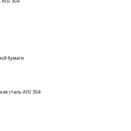
AISI 304
ной бумаги
я сталь AISI 304