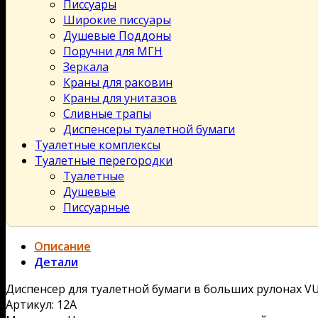
Писсуары
Широкие писсуары
Душевые Поддоны
Поручни для МГН
Зеркала
Краны для раковин
Краны для унитазов
Сливные трапы
Диспенсеры туалетной бумаги
Туалетные комплексы
Туалетные перегородки
Туалетные
Душевые
Писсуарные
Описание
Детали
Диспенсер для туалетной бумаги в больших рулонах V
Артикул: 12A